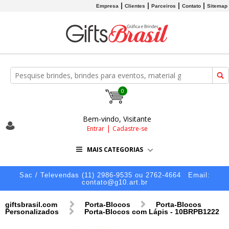
Empresa
Clientes
Parceiros
Contato
Sitemap
0
Bem-vindo, Visitante
|
Entrar
Cadastre-se
MAIS CATEGORIAS
Sac / Televendas (11) 2986-9535 ou 2762-4664
Email:
contato@g10.art.br
giftsbrasil.com
Porta-Blocos
Porta-Blocos
Personalizados
Porta-Blocos com Lápis - 10BRPB1222