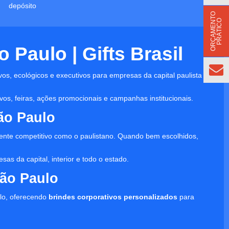
depósito
O
R
Ç
A
M
E
N
T
O
P
R
Á
T
I
C
O
Paulo | Gifts Brasil
vos, ecológicos e executivos para empresas da capital paulista e
os, feiras, ações promocionais e campanhas institucionais.
ão Paulo
nte competitivo como o paulistano. Quando bem escolhidos,
as da capital, interior e todo o estado.
ão Paulo
lo, oferecendo
brindes corporativos personalizados
para