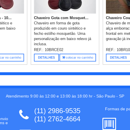
- 10...
Chaveiro Gota com Mosquet...
Chaveiro Cou
tético e
Chaveiro em forma de gota
Chaveiro de m
 em baixo
produzido em couro sintético e
alça emborrac
fecho estilho mosquetão. Uma
frontal em met
personalização em baixo relevo já
gravação já in
inclusa.
REF.:
10BRCE02
REF.:
10BR10
car no carrinho
DETALHES
colocar no carrinho
DETALHES
Atendimento 9:00 às 12:00 e 13:00 às 18:00 hr -
São Paulo
-
SP
Formas de p
(11) 2986-9535
(11) 2762-4664
envio
ns e