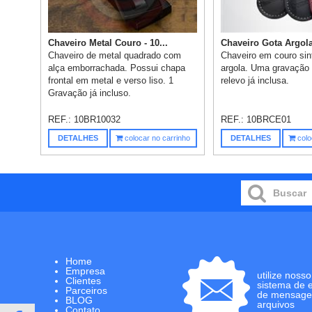
Chaveiro Metal Couro - 10...
Chaveiro Gota Argola 
Chaveiro de metal quadrado com
Chaveiro em couro sin
alça emborrachada. Possui chapa
argola. Uma gravação
frontal em metal e verso liso. 1
relevo já inclusa.
Gravação já incluso.
REF.:
10BR10032
REF.:
10BRCE01
DETALHES
colocar no carrinho
DETALHES
colo
Home
Empresa
utilize nosso
Clientes
sistema de 
Parceiros
de mensage
BLOG
arquivos
Contato