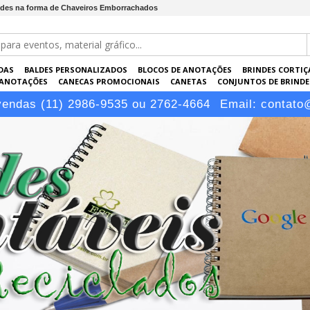
indes na forma de Chaveiros Emborrachados
DAS
BALDES PERSONALIZADOS
BLOCOS DE ANOTAÇÕES
BRINDES CORTIÇ
 ANOTAÇÕES
CANECAS PROMOCIONAIS
CANETAS
CONJUNTOS DE BRINDE
KRAFT
PASTAS PERSONALIZADAS
PEN DRIVES
PORTA-CARTÕES
PORTA
vendas (11) 2986-9535 ou 2762-4664
Email:
contato