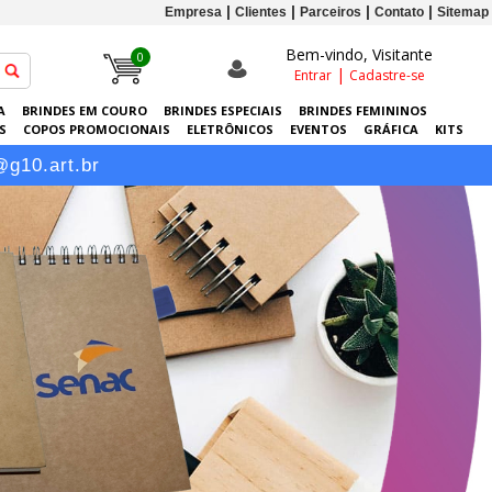
Empresa
Clientes
Parceiros
Contato
Sitemap
Bem-vindo, Visitante
0
|
Entrar
Cadastre-se
A
BRINDES EM COURO
BRINDES ESPECIAIS
BRINDES FEMININOS
S
COPOS PROMOCIONAIS
ELETRÔNICOS
EVENTOS
GRÁFICA
KITS
-RETRATOS PERSONALIZADOS
SACOLAS PERSONALIZADAS
SQUEEZES
@g10.art.br