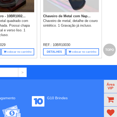
ro - 10BR1002...
Chaveiro de Metal com Nap...
etal quadrado com
Chaveiro de metal, detalhe de couro
hada. Possui chapa
sintético. 1 Gravação já incluso.
al e verso liso. 1
cluso.
029
REF.:
10BR10030
TOPO
colocar no carrinho
DETALHES
colocar no carrinho
Área
VIP
agamento
G10 Brindes