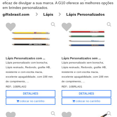
eficaz de divulgar a sua marca. A G10 oferece as melhores opções
em brindes personalizados.
giftsbrasil.com
Lápis
Lápis Personalizados
Lápis Personalizados com ...
Lápis Personalizados sem ...
Lápis personalizado com borracha,
Lápis personalizado sem borracha,
Lápis resinado, Redondo, grafite HB,
Lápis resinado, Redondo, grafite HB,
resistente e com escrita macia,
resistente e com escrita macia,
excelente apagabilidade, com 188 mm
excelente apagabilidade, com 188 mm
de comprimento, ...
de comprimento, ...
REF.:
10BRLA02
REF.:
10BRLA01
DETALHES
DETALHES
colocar no carrinho
colocar no carrinho