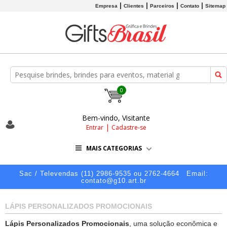
Empresa
Clientes
Parceiros
Contato
Sitemap
0
Bem-vindo, Visitante
|
Entrar
Cadastre-se
MAIS CATEGORIAS
Sac / Televendas (11) 2986-9535 ou 2762-4664
Email:
contato@g10.art.br
LÁPIS PERSONALIZADOS PROMOCIONAIS
Lápis Personalizados Promocionais
, uma solução econômica e