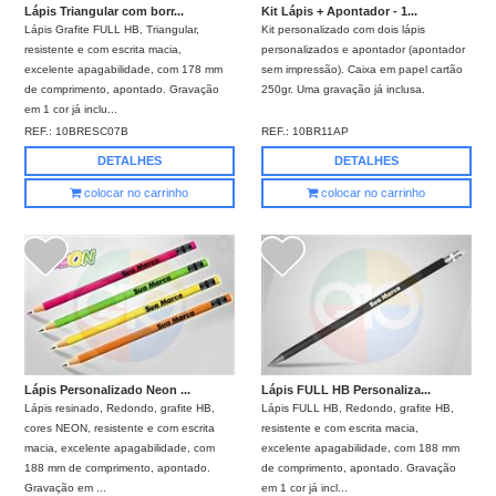
Lápis Triangular com borr...
Kit Lápis + Apontador - 1...
Lápis Grafite FULL HB, Triangular,
Kit personalizado com dois lápis
resistente e com escrita macia,
personalizados e apontador (apontador
excelente apagabilidade, com 178 mm
sem impressão). Caixa em papel cartão
de comprimento, apontado. Gravação
250gr. Uma gravação já inclusa.
em 1 cor já inclu...
REF.:
10BRESC07B
REF.:
10BR11AP
DETALHES
DETALHES
colocar no carrinho
colocar no carrinho
Lápis Personalizado Neon ...
Lápis FULL HB Personaliza...
Lápis resinado, Redondo, grafite HB,
Lápis FULL HB, Redondo, grafite HB,
cores NEON, resistente e com escrita
resistente e com escrita macia,
macia, excelente apagabilidade, com
excelente apagabilidade, com 188 mm
188 mm de comprimento, apontado.
de comprimento, apontado. Gravação
Gravação em ...
em 1 cor já incl...