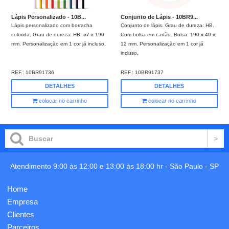
Lápis Personalizado - 10B...
Conjunto de Lápis - 10BR9...
Lápis personalizado com borracha
Conjunto de lápis. Grau de dureza: HB.
colorida. Grau de dureza: HB. ø7 x 190
Com bolsa em cartão. Bolsa: 190 x 40 x
mm. Personalização em 1 cor já incluso.
12 mm. Personalização em 1 cor já
incluso.
REF.:
10BR91736
REF.:
10BR91737
DETALHES
DETALHES
colocar no carrinho
colocar no carrinho
Atendimento 9:00 às 12:00 e 13:00 às 18:00 hr -
São Paulo
-
SP
Home
Empresa
Clientes
Parceiros