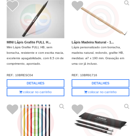
MINI Lápis Grafite FULL H...
Lápis Madeira Natural - 1...
Mini Lápis Grafite FULL HB, sem
Lápis personalizado com borracha,
borracha, resistente e com escrita macia,
madeira natural, redondo, grafite HB,
excelente apagabilidade, com 8,5 cm de
medidas: ø7 x 190 mm. Gravação em
comprimento, apontado.
uma cor já incluso.
REF.:
10BRESC04
REF.:
10BR91716
DETALHES
DETALHES
colocar no carrinho
colocar no carrinho