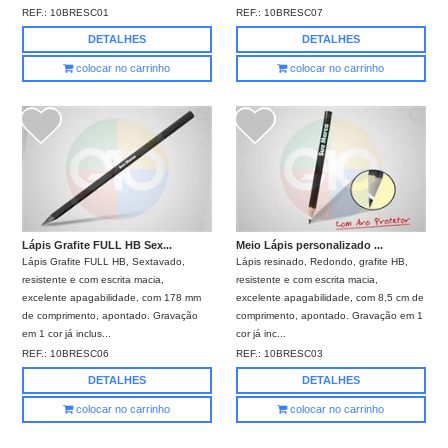
REF.:
10BRESC01
REF.:
10BRESC07
DETALHES
DETALHES
colocar no carrinho
colocar no carrinho
Lápis Grafite FULL HB Sex...
Meio Lápis personalizado ...
Lápis Grafite FULL HB, Sextavado,
Lápis resinado, Redondo, grafite HB,
resistente e com escrita macia,
resistente e com escrita macia,
excelente apagabilidade, com 178 mm
excelente apagabilidade, com 8,5 cm de
de comprimento, apontado. Gravação
comprimento, apontado. Gravação em 1
em 1 cor já inclus...
cor já inc...
REF.:
10BRESC06
REF.:
10BRESC03
DETALHES
DETALHES
colocar no carrinho
colocar no carrinho