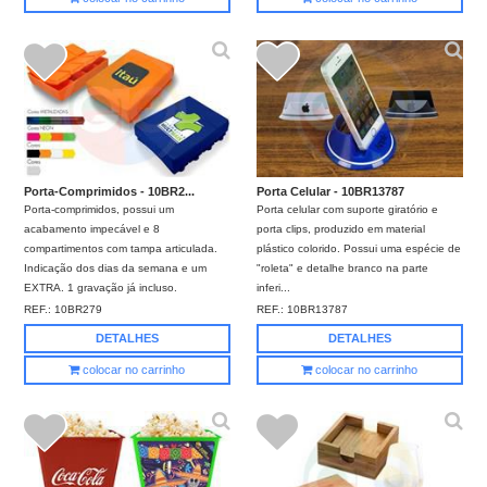
Porta-Comprimidos - 10BR2...
Porta Celular - 10BR13787
Porta-comprimidos, possui um
Porta celular com suporte giratório e
acabamento impecável e 8
porta clips, produzido em material
compartimentos com tampa articulada.
plástico colorido. Possui uma espécie de
Indicação dos dias da semana e um
"roleta" e detalhe branco na parte
EXTRA. 1 gravação já incluso.
inferi...
REF.:
10BR279
REF.:
10BR13787
DETALHES
DETALHES
colocar no carrinho
colocar no carrinho