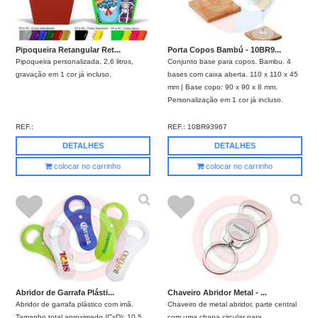
Pipoqueira Retangular Ret...
Porta Copos Bambú - 10BR9...
Pipoqueira personalizada, 2,6 litros,
Conjunto base para copos. Bambu. 4
gravação em 1 cor já incluso.
bases com caixa aberta. 110 x 110 x 45
mm | Base copo: 90 x 90 x 8 mm.
Personalização em 1 cor já incluso.
REF.:
REF.:
10BR93967
DETALHES
DETALHES
colocar no carrinho
colocar no carrinho
Abridor de Garrafa Plásti...
Chaveiro Abridor Metal - ...
Abridor de garrafa plástico com imã.
Chaveiro de metal abridor, parte central
Tamanho total aproximado (CxD): 10,5
com uma chapa circular para