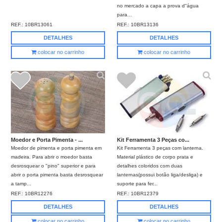
no mercado a capa a prova d''água
para...
REF.:
10BR13061
REF.:
10BR13136
DETALHES
DETALHES
colocar no carrinho
colocar no carrinho
Moedor e Porta Pimenta - ...
Kit Ferramenta 3 Peças co...
Moedor de pimenta e porta pimenta em
Kit Ferramenta 3 peças com lanterna.
madeira. Para abrir o moedor basta
Material plástico de corpo prata e
desrosquear o "pino" superior e para
detalhes coloridos com duas
abrir o porta pimenta basta desrosquear
lanternas(possui botão liga/desliga) e
a tamp...
suporte para fer...
REF.:
10BR12276
REF.:
10BR12379
DETALHES
DETALHES
colocar no carrinho
colocar no carrinho