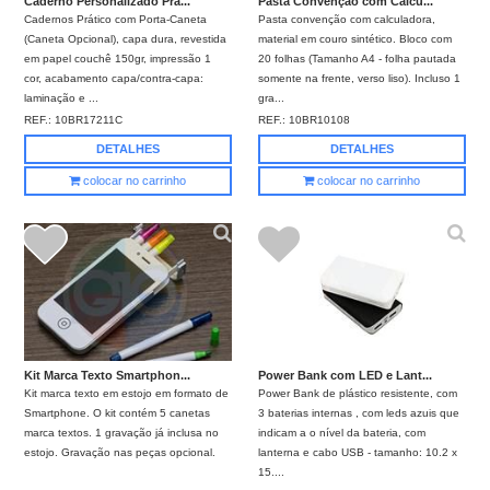
Caderno Personalizado Prá...
Pasta Convenção com Calcu...
Cadernos Prático com Porta-Caneta
Pasta convenção com calculadora,
(Caneta Opcional), capa dura, revestida
material em couro sintético. Bloco com
em papel couchê 150gr, impressão 1
20 folhas (Tamanho A4 - folha pautada
cor, acabamento capa/contra-capa:
somente na frente, verso liso). Incluso 1
laminação e ...
gra...
REF.:
10BR17211C
REF.:
10BR10108
DETALHES
DETALHES
colocar no carrinho
colocar no carrinho
Kit Marca Texto Smartphon...
Power Bank com LED e Lant...
Kit marca texto em estojo em formato de
Power Bank de plástico resistente, com
Smartphone. O kit contém 5 canetas
3 baterias internas , com leds azuis que
marca textos. 1 gravação já inclusa no
indicam a o nível da bateria, com
estojo. Gravação nas peças opcional.
lanterna e cabo USB - tamanho: 10.2 x
15....