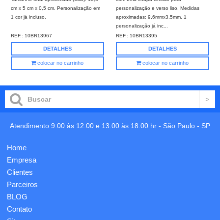
cm x 5 cm x 0,5 cm. Personalização em
personalização e verso liso. Medidas
1 cor já incluso.
aproximadas: 9,6mmx3,5mm. 1
personalização já inc...
REF.:
10BR13967
REF.:
10BR13395
DETALHES
DETALHES
colocar no carrinho
colocar no carrinho
Atendimento 9:00 às 12:00 e 13:00 às 18:00 hr -
São Paulo
-
SP
Home
Empresa
Clientes
Parceiros
BLOG
Contato