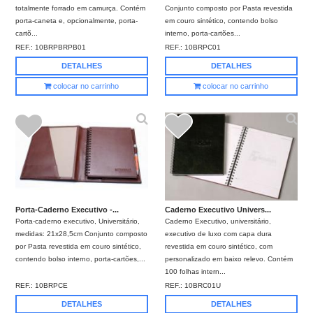
totalmente forrado em camurça. Contém
Conjunto composto por Pasta revestida
porta-caneta e, opcionalmente, porta-
em couro sintético, contendo bolso
cartõ...
interno, porta-cartões...
REF.:
10BRPBRPB01
REF.:
10BRPC01
DETALHES
DETALHES
colocar no carrinho
colocar no carrinho
Porta-Caderno Executivo -...
Caderno Executivo Univers...
Porta-caderno executivo, Universitário,
Caderno Executivo, universitário,
medidas: 21x28,5cm Conjunto composto
executivo de luxo com capa dura
por Pasta revestida em couro sintético,
revestida em couro sintético, com
contendo bolso interno, porta-cartões,...
personalizado em baixo relevo. Contém
100 folhas intern...
REF.:
10BRPCE
REF.:
10BRC01U
DETALHES
DETALHES