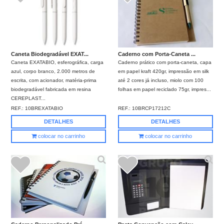
Caneta Biodegradável EXAT...
Caderno com Porta-Caneta ...
Caneta EXATABIO, esferográfica, carga
Caderno prático com porta-caneta, capa
azul, corpo branco, 2.000 metros de
em papel kraft 420gr, impressão em silk
escrita, com acionador, matéria-prima
até 2 cores já incluso, miolo com 100
biodegradável fabricada em resina
folhas em papel reciclado 75gr, impres...
CEREPLAST...
REF.:
10BREXATABIO
REF.:
10BRCP17212C
DETALHES
DETALHES
colocar no carrinho
colocar no carrinho