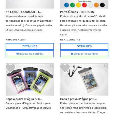
Kit Lápis + Apontador - 1...
Porta-Óculos - 10BR274S
Kit personalizado com dois lápis
Porta óculos produzido em ABS, ideal
personalizados e apontador (apontador
para ser usado no quebra sol do carro.
sem impressão). Caixa em papel cartão
Haste em plástico, não marca e mantém
250gr. Uma gravação já inclusa.
o óculos firme. Acabamento interno
revest...
REF.:
10BR11AP
REF.:
10BR274S
DETALHES
DETALHES
colocar no carrinho
colocar no carrinho
Capa a prova d''água p/ C...
Capa a prova d''água p/ C...
Capa a prova d''água de plástico para
Praias, piscinas, cachoeiras e parques
Smartphone - Uma gravação já inclusa
não serão mais sinônimo de locais para
seu celular sofrer um acidente. Chegou