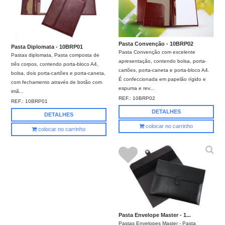
Pasta Convenção - 10BRP02
Pasta Diplomata - 10BRP01
Pasta Convenção com excelente
Pastas diplomata, Pasta composta de
apresentação, contendo bolsa, porta-
três corpos, contendo porta-bloco A4,
cartões, porta-caneta e porta-bloco A4.
bolsa, dois porta-cartões e porta-caneta,
É confeccionada em papelão rígido e
com fechamento através de botão com
espuma e rev...
imã...
REF.:
10BRP02
REF.:
10BRP01
DETALHES
DETALHES
colocar no carrinho
colocar no carrinho
Pasta Envelope Master - 1...
Pastas Envelopes Master - Pasta