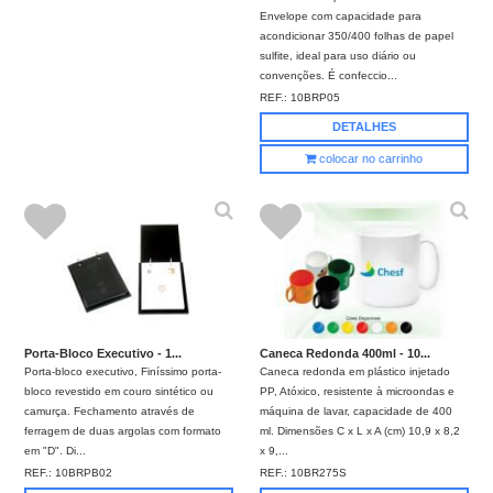
Envelope com capacidade para
acondicionar 350/400 folhas de papel
sulfite, ideal para uso diário ou
convenções. É confeccio...
REF.:
10BRP05
DETALHES
colocar no carrinho
Porta-Bloco Executivo - 1...
Caneca Redonda 400ml - 10...
Porta-bloco executivo, Finíssimo porta-
Caneca redonda em plástico injetado
bloco revestido em couro sintético ou
PP, Atóxico, resistente à microondas e
camurça. Fechamento através de
máquina de lavar, capacidade de 400
ferragem de duas argolas com formato
ml. Dimensões C x L x A (cm) 10,9 x 8,2
em "D". Di...
x 9,...
REF.:
10BRPB02
REF.:
10BR275S