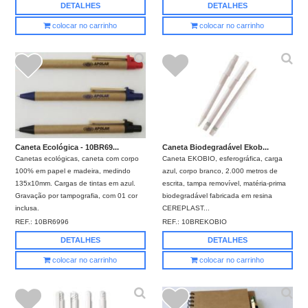
DETALHES
DETALHES
colocar no carrinho
colocar no carrinho
Caneta Ecológica - 10BR69...
Caneta Biodegradável Ekob...
Canetas ecológicas, caneta com corpo
Caneta EKOBIO, esferográfica, carga
100% em papel e madeira, medindo
azul, corpo branco, 2.000 metros de
135x10mm. Cargas de tintas em azul.
escrita, tampa removível, matéria-prima
Gravação por tampografia, com 01 cor
biodegradável fabricada em resina
inclusa.
CEREPLAST...
REF.:
10BR6996
REF.:
10BREKOBIO
DETALHES
DETALHES
colocar no carrinho
colocar no carrinho