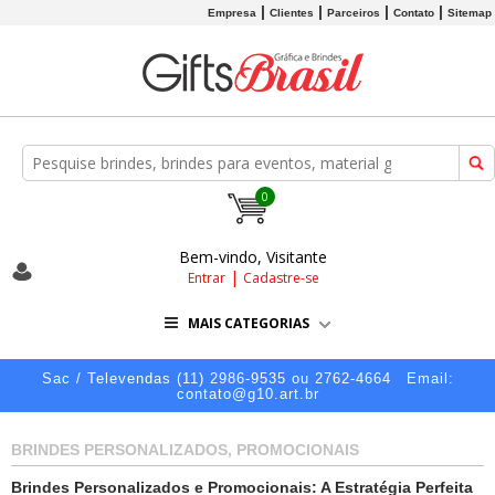
Empresa
Clientes
Parceiros
Contato
Sitemap
0
Bem-vindo, Visitante
|
Entrar
Cadastre-se
MAIS CATEGORIAS
Sac / Televendas (11) 2986-9535 ou 2762-4664
Email:
contato@g10.art.br
BRINDES PERSONALIZADOS, PROMOCIONAIS
Brindes Personalizados e Promocionais: A Estratégia Perfeita