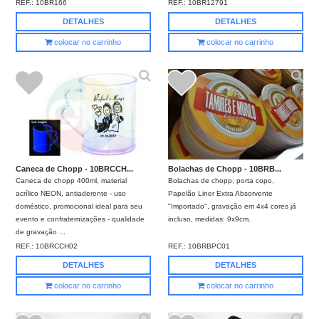
REF.:
10BR166
REF.:
10BR12791
DETALHES
DETALHES
colocar no carrinho
colocar no carrinho
Caneca de Chopp - 10BRCCH...
Bolachas de Chopp - 10BRB...
Caneca de chopp 400ml, material
Bolachas de chopp, porta copo,
acrílico NEON, antiaderente - uso
Papelão Liner Extra Absorvente
doméstico, promocional ideal para seu
"Importado", gravação em 4x4 cores já
evento e confraternizações - qualidade
incluso, medidas: 9x9cm.
de gravação ...
REF.:
10BRCCH02
REF.:
10BRBPC01
DETALHES
DETALHES
colocar no carrinho
colocar no carrinho