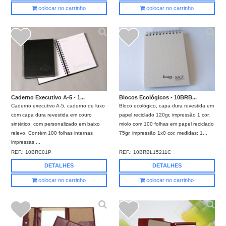
colocar no carrinho
colocar no carrinho
Caderno Executivo A-5 - 1...
Blocos Ecológicos - 10BRB...
Caderno executivo A-5, caderno de luxo
Bloco ecológico, capa dura revestida em
com capa dura revestida em couro
papel reciclado 120gr, impressão 1 cor,
sintético, com personalizado em baixo
miolo com 100 folhas em papel reciclado
relevo. Contém 100 folhas internas
75gr, impressão 1x0 cor, medidas: 1...
impressas ...
REF.:
10BRC01P
REF.:
10BRBL15211C
DETALHES
DETALHES
colocar no carrinho
colocar no carrinho