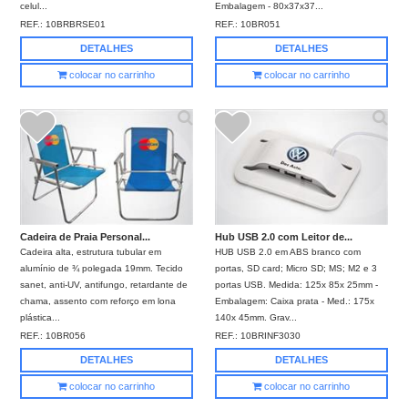
celul...
Embalagem - 80x37x37...
REF.:
10BRBRSE01
REF.:
10BR051
DETALHES
DETALHES
colocar no carrinho
colocar no carrinho
Cadeira de Praia Personal...
Hub USB 2.0 com Leitor de...
Cadeira alta, estrutura tubular em
HUB USB 2.0 em ABS branco com
alumínio de ¾ polegada 19mm. Tecido
portas, SD card; Micro SD; MS; M2 e 3
sanet, anti-UV, antifungo, retardante de
portas USB. Medida: 125x 85x 25mm -
chama, assento com reforço em lona
Embalagem: Caixa prata - Med.: 175x
plástica...
140x 45mm. Grav...
REF.:
10BR056
REF.:
10BRINF3030
DETALHES
DETALHES
colocar no carrinho
colocar no carrinho