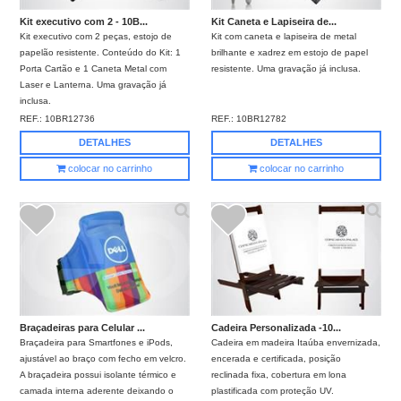
Kit executivo com 2 - 10B...
Kit Caneta e Lapiseira de...
Kit executivo com 2 peças, estojo de
Kit com caneta e lapiseira de metal
papelão resistente. Conteúdo do Kit: 1
brilhante e xadrez em estojo de papel
Porta Cartão e 1 Caneta Metal com
resistente. Uma gravação já inclusa.
Laser e Lanterna. Uma gravação já
inclusa.
REF.:
10BR12736
REF.:
10BR12782
DETALHES
DETALHES
colocar no carrinho
colocar no carrinho
Braçadeiras para Celular ...
Cadeira Personalizada -10...
Braçadeira para Smartfones e iPods,
Cadeira em madeira Itaúba envernizada,
ajustável ao braço com fecho em velcro.
encerada e certificada, posição
A braçadeira possui isolante térmico e
reclinada fixa, cobertura em lona
camada interna aderente deixando o
plastificada com proteção UV.