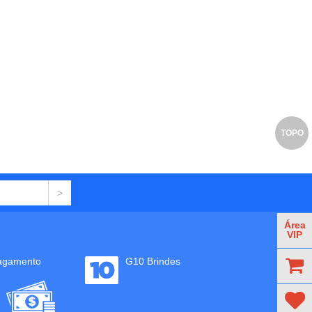
TOPO
Área
VIP
agamento
G10 Brindes