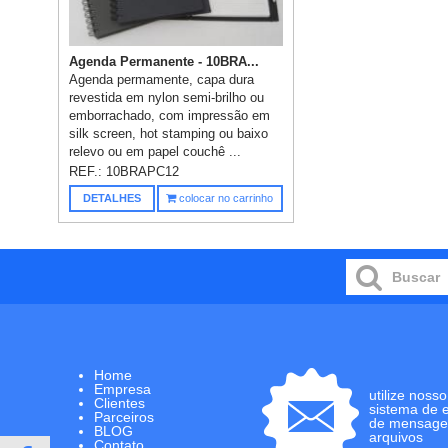
Agenda Permanente - 10BRA...
Agenda permamente, capa dura
revestida em nylon semi-brilho ou
emborrachado, com impressão em
silk screen, hot stamping ou baixo
relevo ou em papel couchê ...
REF.:
10BRAPC12
DETALHES
colocar no carrinho
Home
Empresa
utilize nosso
Clientes
sistema de 
Parceiros
de mensage
BLOG
arquivos
Contato