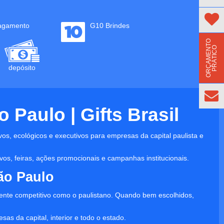
agamento
G10 Brindes
O
R
Ç
A
M
E
N
T
O
P
R
Á
T
I
C
O
depósito
Paulo | Gifts Brasil
vos, ecológicos e executivos para empresas da capital paulista e
os, feiras, ações promocionais e campanhas institucionais.
ão Paulo
nte competitivo como o paulistano. Quando bem escolhidos,
as da capital, interior e todo o estado.