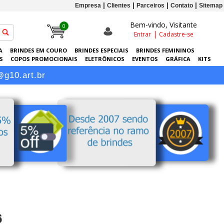
Empresa
Clientes
Parceiros
Contato
Sitemap
Bem-vindo, Visitante
0
|
Entrar
Cadastre-se
A
BRINDES EM COURO
BRINDES ESPECIAIS
BRINDES FEMININOS
S
COPOS PROMOCIONAIS
ELETRÔNICOS
EVENTOS
GRÁFICA
KITS
-RETRATOS PERSONALIZADOS
SACOLAS PERSONALIZADAS
SQUEEZES
@g10.art.br
6