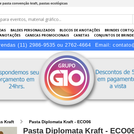
de pasta convenção kraft, pastas ecológicas
DAS
BALDES PERSONALIZADOS
BLOCOS DE ANOTAÇÕES
BRINDES CORTIÇ
 ANOTAÇÕES
CANECAS PROMOCIONAIS
CANETAS
CONJUNTOS DE BRINDE
KRAFT
PASTAS PERSONALIZADAS
PEN DRIVES
PORTA-CARTÕES
PORTA
vendas (11) 2986-9535 ou 2762-4664
Email:
contato
s Kraft
Pasta Diplomata Kraft - ECO06
Pasta Diplomata Kraft - ECO0