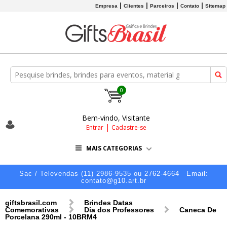
Empresa
Clientes
Parceiros
Contato
Sitemap
0
Bem-vindo, Visitante
|
Entrar
Cadastre-se
MAIS CATEGORIAS
Sac / Televendas (11) 2986-9535 ou 2762-4664
Email:
contato@g10.art.br
giftsbrasil.com
Brindes Datas
Comemorativas
Dia dos Professores
Caneca De
Porcelana 290ml - 10BRM4