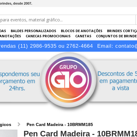
brindes, desde 2007.
DAS
BALDES PERSONALIZADOS
BLOCOS DE ANOTAÇÕES
BRINDES CORTIÇ
 ANOTAÇÕES
CANECAS PROMOCIONAIS
CANETAS
CONJUNTOS DE BRINDE
KRAFT
PASTAS PERSONALIZADAS
PEN DRIVES
PORTA-CARTÕES
PORTA
vendas (11) 2986-9535 ou 2762-4664
Email:
contato
ógicos
Pen Card Madeira - 10BRMM185
Pen Card Madeira - 10BRMM1