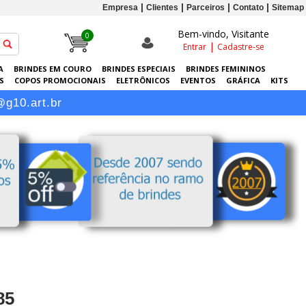
Empresa
Clientes
Parceiros
Contato
Sitemap
Bem-vindo, Visitante
0
|
Entrar
Cadastre-se
A
BRINDES EM COURO
BRINDES ESPECIAIS
BRINDES FEMININOS
S
COPOS PROMOCIONAIS
ELETRÔNICOS
EVENTOS
GRÁFICA
KITS
-RETRATOS PERSONALIZADOS
SACOLAS PERSONALIZADAS
SQUEEZES
@g10.art.br
85