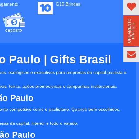
agamento
G10 Brindes
O
R
Ç
A
M
E
N
T
O
P
R
Á
T
I
C
O
depósito
Paulo | Gifts Brasil
vos, ecológicos e executivos para empresas da capital paulista e
os, feiras, ações promocionais e campanhas institucionais.
ão Paulo
nte competitivo como o paulistano. Quando bem escolhidos,
as da capital, interior e todo o estado.
ão Paulo