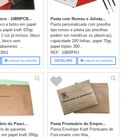
oco - 10BRPCB...
Pasta com Romeu e Julieta...
co e bolso em papel
Pasta personalizada com presilha
u papel kraft 420gr,
tipo romeu e julieta (as presilhas
 cor já incluso, bloco
podem ser metálicas ou plásticas),
, bloco sem
capacidade 200 folhas, papel 75gr,
abamento: ...
papel triplex 300...
CB01
REF.:
10BRPRJ
colocar no carrinho
DETALHES
colocar no carrinho
rio do Pasci...
Pasta Prontuário do Empre...
io do paciente,
Pasta Envelope Kraft Prontuario de
 em papel kraft 280gr,
Funcionário com Aba,