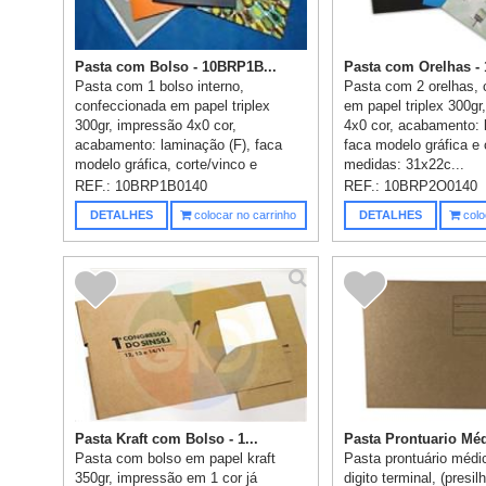
Pasta com Bolso - 10BRP1B...
Pasta com Orelhas - 
Pasta com 1 bolso interno,
Pasta com 2 orelhas,
confeccionada em papel triplex
em papel triplex 300gr
300gr, impressão 4x0 cor,
4x0 cor, acabamento: 
acabamento: laminação (F), faca
faca modelo gráfica e 
modelo gráfica, corte/vinco e
medidas: 31x22c...
colagem, ...
REF.:
10BRP1B0140
REF.:
10BRP2O0140
DETALHES
colocar no carrinho
DETALHES
colo
Pasta Kraft com Bolso - 1...
Pasta Prontuario Mé
Pasta com bolso em papel kraft
Pasta prontuário médi
350gr, impressão em 1 cor já
digito terminal, (presi