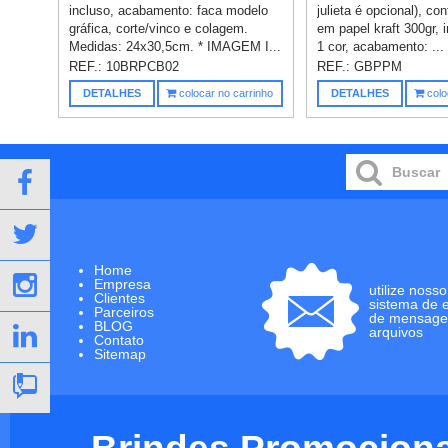
incluso, acabamento: faca modelo
julieta é opcional), co
gráfica, corte/vinco e colagem.
em papel kraft 300gr,
Medidas: 24x30,5cm. * IMAGEM I...
1 cor, acabamento: ...
REF.:
10BRPCB02
REF.:
GBPPM
DETALHES
colocar no carrinho
DETALHES
colo
Home
Empresa
utilize nosso
Clientes
sistema de 
Parceiros
de mensage
BLOG
arquivos
Contato
Sitemap