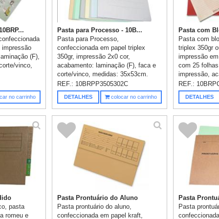
10BRP...
Pasta para Processo - 10B...
Pasta com Bl
 confeccionada
Pasta para Processo,
Pasta com blo
, impressão
confeccionada em papel triplex
triplex 350gr o
laminação (F),
350gr, impressão 2x0 cor,
impressão em 1
corte/vinco,
acabamento: laminação (F), faca e
com 25 folhas
corte/vinco, medidas: 35x53cm.
impressão, ac
REF.:
10BRPP3505302C
REF.:
10BRP
car no carrinho
DETALHES
colocar no carrinho
DETALHES
dido
Pasta Prontuário do Aluno
Pasta Prontuá
co, pasta
Pasta prontuário do aluno,
Pasta prontuár
lha romeu e
confeccionada em papel kraft,
confeccionada