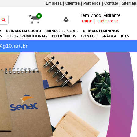
Empresa
Clientes
Parceiros
Contato
Sitemap
Bem-vindo, Visitante
0
|
Entrar
Cadastre-se
A
BRINDES EM COURO
BRINDES ESPECIAIS
BRINDES FEMININOS
S
COPOS PROMOCIONAIS
ELETRÔNICOS
EVENTOS
GRÁFICA
KITS
-RETRATOS PERSONALIZADOS
SACOLAS PERSONALIZADAS
SQUEEZES
@g10.art.br