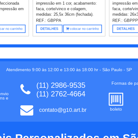
nfeccionada
impressão em 1 cor, acabamento:
impressão em 
 impressão em
faca, corte/vinco e colagem,
faca, corte/vi
medidas: 25,5x 36cm (fechada).
medidas: 26x
REF.:
GBPPA
REF.:
GBPP
car no carrinho
DETALHES
colocar no carrinho
DETALHES
Atendimento 9:00 às 12:00 e 13:00 às 18:00 hr -
São Paulo
-
SP
Formas de p
(11) 2986-9535
(11) 2762-4664
envio
ns e
boleto
contato@g10.art.br