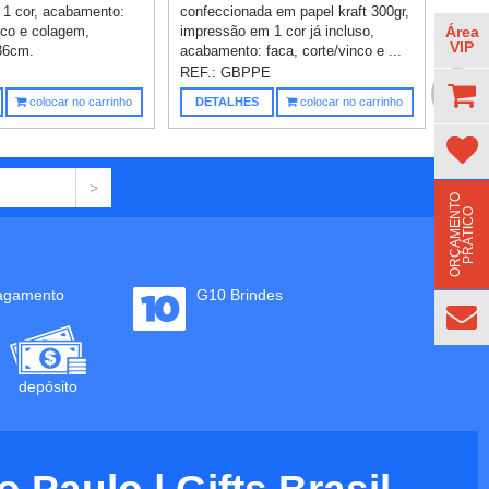
1 cor, acabamento:
confeccionada em papel kraft 300gr,
Área
nco e colagem,
impressão em 1 cor já incluso,
VIP
36cm.
acabamento: faca, corte/vinco e ...
P
REF.:
GBPPE
TOPO
colocar no carrinho
DETALHES
colocar no carrinho
O
R
Ç
A
M
E
N
T
O
P
R
Á
T
I
C
O
agamento
G10 Brindes
depósito