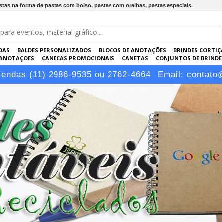
stas na forma de pastas com bolso, pastas com orelhas, pastas especiais.
DAS
BALDES PERSONALIZADOS
BLOCOS DE ANOTAÇÕES
BRINDES CORTIÇ
 ANOTAÇÕES
CANECAS PROMOCIONAIS
CANETAS
CONJUNTOS DE BRINDE
KRAFT
PASTAS PERSONALIZADAS
PEN DRIVES
PORTA-CARTÕES
PORTA
vendas (11) 2986-9535 ou 2762-4664
Email:
contato