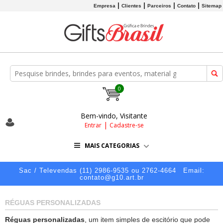
Empresa
Clientes
Parceiros
Contato
Sitemap
0
Bem-vindo, Visitante
|
Entrar
Cadastre-se
MAIS CATEGORIAS
Sac / Televendas (11) 2986-9535 ou 2762-4664
Email:
contato@g10.art.br
RÉGUAS PERSONALIZADAS
Réguas personalizadas
, um item simples de escitório que pode