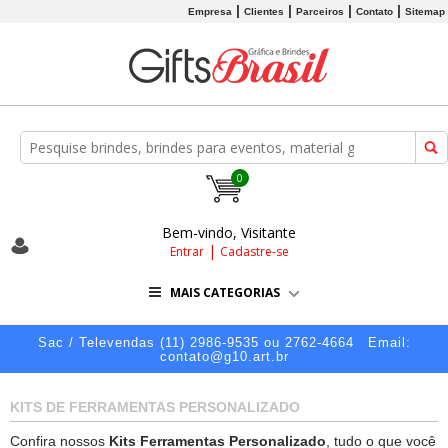
Empresa
Clientes
Parceiros
Contato
Sitemap
0
Bem-vindo, Visitante
|
Entrar
Cadastre-se
MAIS CATEGORIAS
Sac / Televendas (11) 2986-9535 ou 2762-4664
Email:
contato@g10.art.br
KITS DE FERRAMENTAS PERSONALIZADO
Confira nossos
Kits Ferramentas Personalizado
, tudo o que você