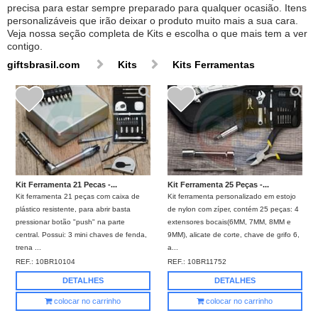
precisa para estar sempre preparado para qualquer ocasião. Itens
personalizáveis que irão deixar o produto muito mais a sua cara.
Veja nossa seção completa de Kits e escolha o que mais tem a ver
contigo.
giftsbrasil.com
Kits
Kits Ferramentas
Kit Ferramenta 21 Pecas -...
Kit Ferramenta 25 Peças -...
Kit ferramenta 21 peças com caixa de
Kit ferramenta personalizado em estojo
plástico resistente, para abrir basta
de nylon com zíper, contém 25 peças: 4
pressionar botão "push" na parte
extensores bocais(6MM, 7MM, 8MM e
central. Possui: 3 mini chaves de fenda,
9MM), alicate de corte, chave de grifo 6,
trena ...
a...
REF.:
10BR10104
REF.:
10BR11752
DETALHES
DETALHES
colocar no carrinho
colocar no carrinho