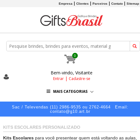
Empresa
Clientes
Parceiros
Contato
Sitemap
0
Bem-vindo, Visitante
|
Entrar
Cadastre-se
MAIS CATEGORIAS
Sac / Televendas (11) 2986-9535 ou 2762-4664
Email:
contato@g10.art.br
KITS ESCOLARES PERSONALIZADO
Kits Escolares
para você presentear quem está voltando as aulas,