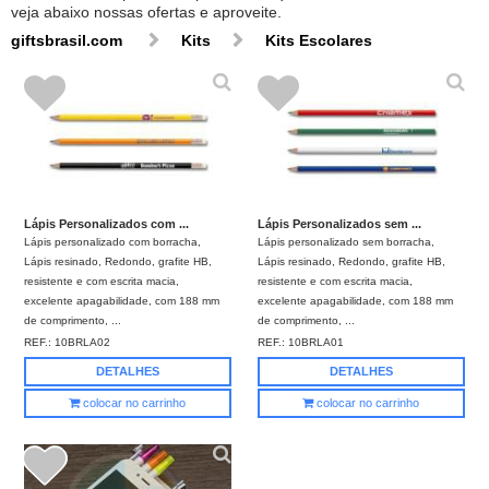
veja abaixo nossas ofertas e aproveite.
giftsbrasil.com
Kits
Kits Escolares
Lápis Personalizados com ...
Lápis Personalizados sem ...
Lápis personalizado com borracha,
Lápis personalizado sem borracha,
Lápis resinado, Redondo, grafite HB,
Lápis resinado, Redondo, grafite HB,
resistente e com escrita macia,
resistente e com escrita macia,
excelente apagabilidade, com 188 mm
excelente apagabilidade, com 188 mm
de comprimento, ...
de comprimento, ...
REF.:
10BRLA02
REF.:
10BRLA01
DETALHES
DETALHES
colocar no carrinho
colocar no carrinho