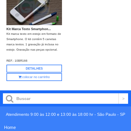
Kit Marca Texto Smartphon...
Kit marca texto em estojo em formato de
Smartphone. O kit contém 5 canetas
marca textos. 1 gravação já inclusa no
estojo. Gravação nas peças opcional.
REF.:
10BR166
DETALHES
colocar no carrinho
Atendimento 9:00 às 12:00 e 13:00 às 18:00 hr -
São Paulo
-
SP
Home